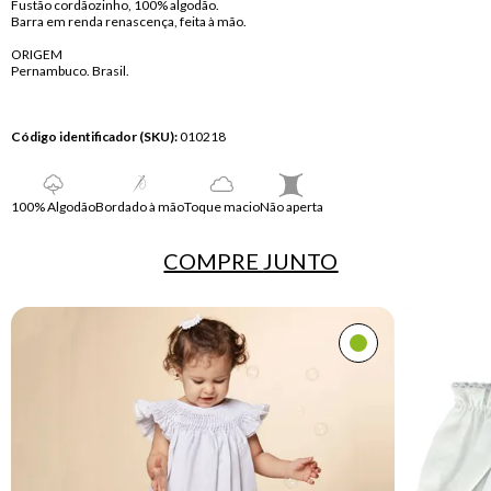
Fustão cordãozinho, 100% algodão.
Barra em renda renascença, feita à mão.
ORIGEM
Pernambuco. Brasil.
Código identificador (SKU):
010218
100% Algodão
Bordado à mão
Toque macio
Não aperta
COMPRE
JUNTO