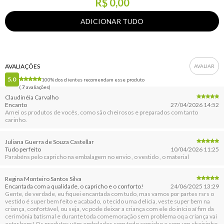
R$ 0,00
AVALIAÇÕES
5.0
100% dos clientes recomendam esse produto
(
7
avaliações)
Claudinéia Carvalho
Encanto
27/04/2026 14:52
Amei os produtos de vocês, como são cheirosos e preparados com tanto
carinho.
Juliana Guerra de Souza Castellar
Tudo perfeito
10/04/2026 11:25
Parabéns pelo capricho na embalagem no envio , o vestido , o material
Regina Monteiro Santos Silva
Encantada com a qualidade, o capricho e o conforto!
24/06/2025 13:29
Gente, de verdade, eu fiquei encantada com tudo, mas vamos por partes rsrs o
vestido é super bem feito e acabado, o tecido uma delícia, veste super bem na
criança, confortável, ou seja, vc pode deixar a criança com ele do início aí fim da
cerimônia batismal e durante toda comemoração sem problema oq a criança vai
estar bem! Os produtos vêm embalados com todo capricho e com um cheirinho