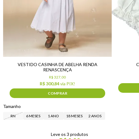
VESTIDO CASINHA DE ABELHA RENDA
C
RENASCENÇA
R$ 327,00
R$ 300,84
via PIX!
COMPRAR
Tamanho
RN
6 MESES
1 ANO
18 MESES
2 ANOS
Leve os 3 produtos