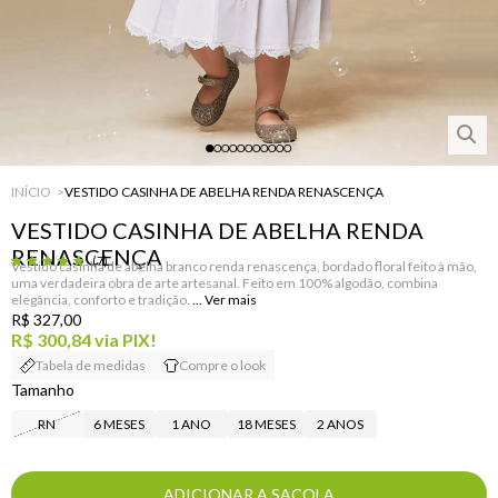
INÍCIO
VESTIDO CASINHA DE ABELHA RENDA RENASCENÇA
VESTIDO CASINHA DE ABELHA RENDA
RENASCENÇA
(7)
Vestido casinha de abelha branco renda renascença, bordado floral feito à mão,
uma verdadeira obra de arte artesanal. Feito em 100% algodão, combina
elegância, conforto e tradição.
R$ 327,00
R$ 300,84
via PIX!
Tabela de medidas
Compre o look
Tamanho
RN
6 MESES
1 ANO
18 MESES
2 ANOS
ADICIONAR A SACOLA