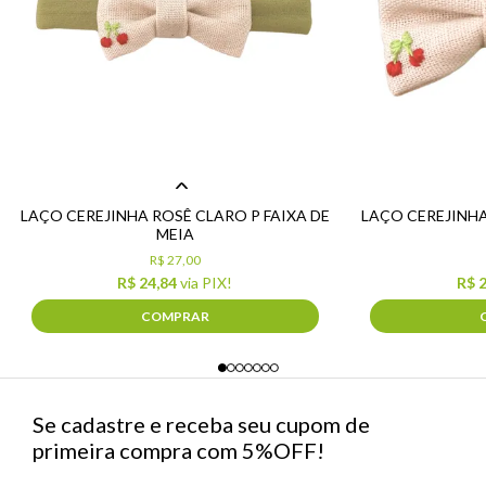
LAÇO CEREJINHA ROSÊ CLARO P FAIXA DE
LAÇO CEREJINHA
MEIA
R$ 27,00
R$ 24,84
via PIX!
R$ 
COMPRAR
Se cadastre e receba seu cupom de
primeira compra com 5%OFF!