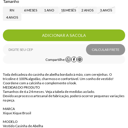
Tamanho
RN
6 MESES
1 ANO
18 MESES
2 ANOS
3 ANOS
4 ANOS
ADICIONAR A SACOLA
CALCULAR FRETE
Compartilhe:
Toda delicadeza do casinha de abelha bordado à mão, com cerejinhas. O
tricoline é 100% algodão, charmoso e confortável. Um sonho de vestido!
Coordene com a calcinha e complemente o look.
MEDIDAS DO PRODUTO
Tamanhos de 6 a 24 meses. Veja a tabela de medidas ao lado.
Devido ao processo artesanal de fabricação, poderá ocorrer pequenas variações
na peça.
MARCA
Xique Xique Brasil
MODELO
Vestido Casinha de Abelha