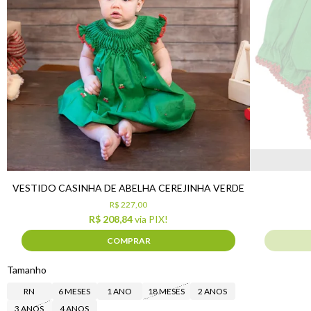
VESTIDO CASINHA DE ABELHA CEREJINHA VERDE
R$ 227,00
R$ 208,84
via PIX!
COMPRAR
Tamanho
RN
6 MESES
1 ANO
18 MESES
2 ANOS
3 ANOS
4 ANOS