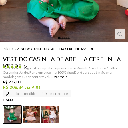
INÍCIO
VESTIDO CASINHA DE ABELHA CEREJINHA VERDE
VESTIDO CASINHA DE ABELHA CEREJINHA
VERDE
(2)
Leve frescor ao guarda-roupa da pequena com o Vestido Casinha de Abelha
Cerejinha Verde. Feito em tricoline 100% algodão, é bordado à mão e tem
modelagem super confortável.
R$ 227,00
R$ 208,84
via PIX!
Tabela de medidas
Compre o look