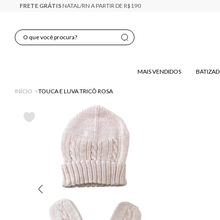
A PARTIR DE R$190
MAIS VENDIDOS
BATIZA
INÍCIO
TOUCA E LUVA TRICÔ ROSA