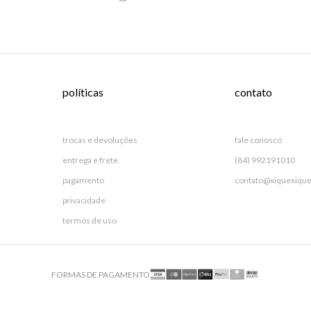
políticas
contato
trocas e devoluções
fale conosco
entrega e frete
(84) 992191010
pagamento
contato@xiquexique
privacidade
termos de uso
FORMAS DE PAGAMENTO