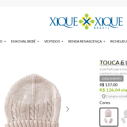
8% OFF
PAGANDO NO PIX
DO
ENXOVAL BEBÊ
VESTIDOS
RENDA RENASCENÇA
RICHELIEU
TOUCA E 
(0)
Conjunto de touca
é perfeito para m
conforto nos prime
LANÇAMENTO
R$ 137,00
R$ 126,04
via
Compre o loo