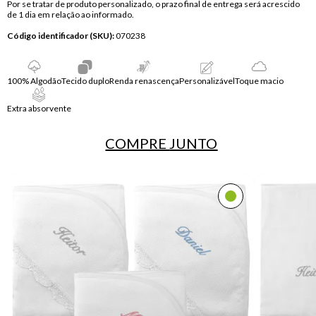
Por se tratar de produto personalizado, o prazo final de entrega será acrescido
de 1 dia em relação ao informado.
Código identificador (SKU):
070238
100% Algodão
Tecido duplo
Renda renascença
Personalizável
Toque macio
Extra absorvente
COMPRE
JUNTO