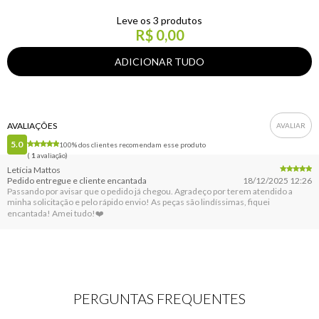
Leve os 3 produtos
R$ 0,00
AVALIAÇÕES
5.0
100% dos clientes recomendam esse produto
(
1
avaliação)
Letícia Mattos
Pedido entregue e cliente encantada
18/12/2025 12:26
Passando por avisar que o pedido já chegou. Agradeço por terem atendido a
minha solicitação e pelo rápido envio! As peças são lindíssimas, fiquei
encantada! Amei tudo!❤️
PERGUNTAS FREQUENTES