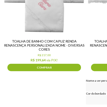
TOALHA DE BANHO COM CAPUZ RENDA
TOALHA
RENASCENÇA PERSONALIZADA NOME - DIVERSAS
RENASCENÇ
CORES
R$ 217,00
R$ 199,64
via PIX!
COMPRAR
Nome a ser per
Cor do bordado