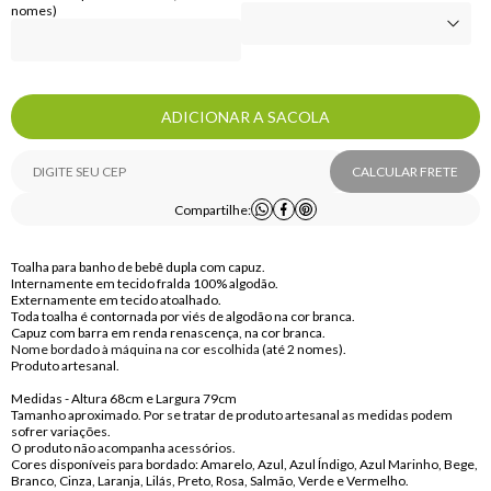
nomes)
ADICIONAR A SACOLA
CALCULAR FRETE
Compartilhe:
Toalha para banho de bebê dupla com capuz.
Internamente em tecido fralda 100% algodão.
Externamente em tecido atoalhado.
Toda toalha é contornada por viés de algodão na cor branca.
Capuz com barra em renda renascença, na cor branca.
Nome bordado à máquina na cor escolhida (
até 2 nomes).
Produto artesanal.
Medidas - Altura 68cm e Largura 79cm
Tamanho aproximado. Por se tratar de produto artesanal as medidas podem
sofrer variações.
O produto não acompanha acessórios.
Cores disponíveis para bordado: Amarelo, Azul, Azul Índigo, Azul Marinho, Bege,
Branco, Cinza, Laranja, Lilás, Preto, Rosa, Salmão, Verde e Vermelho.