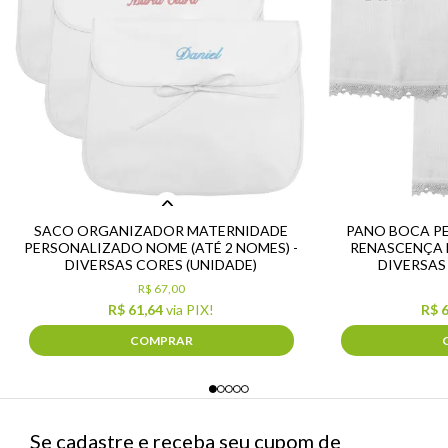
SACO ORGANIZADOR MATERNIDADE
PANO BOCA P
PERSONALIZADO NOME (ATÉ 2 NOMES) -
RENASCENÇA N
DIVERSAS CORES (UNIDADE)
DIVERSAS
R$ 67,00
R$ 61,64
via PIX!
R$ 
COMPRAR
Se cadastre e receba seu cupom de