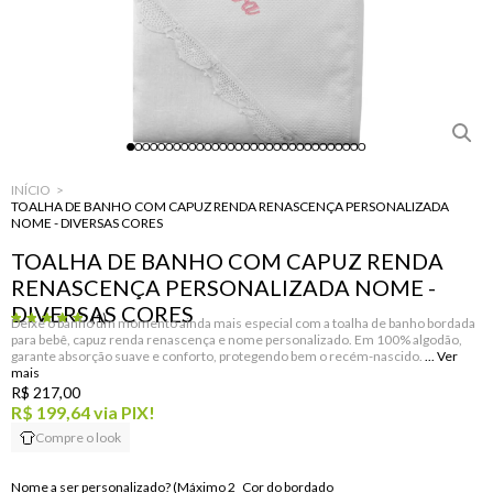
INÍCIO
TOALHA DE BANHO COM CAPUZ RENDA RENASCENÇA PERSONALIZADA
NOME - DIVERSAS CORES
TOALHA DE BANHO COM CAPUZ RENDA
RENASCENÇA PERSONALIZADA NOME -
DIVERSAS CORES
(1)
Deixe o banho um momento ainda mais especial com a toalha de banho bordada
para bebê, capuz renda renascença e nome personalizado. Em 100% algodão,
garante absorção suave e conforto, protegendo bem o recém-nascido.
R$ 217,00
R$ 199,64
via PIX!
Compre o look
Nome a ser personalizado? (Máximo 2
Cor do bordado