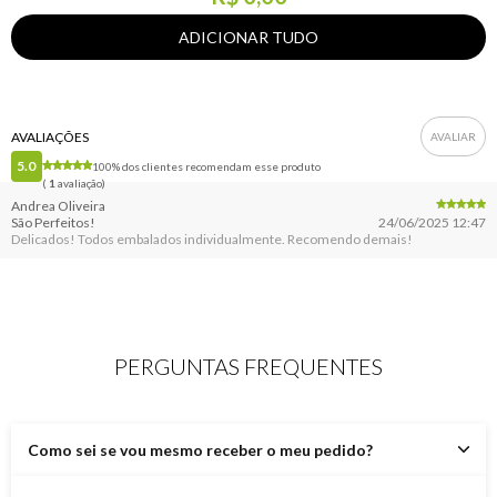
AVALIAÇÕES
5.0
100% dos clientes recomendam esse produto
(
1
avaliação)
Andrea Oliveira
São Perfeitos!
24/06/2025 12:47
Delicados! Todos embalados individualmente. Recomendo demais!
PERGUNTAS FREQUENTES
Como sei se vou mesmo receber o meu pedido?