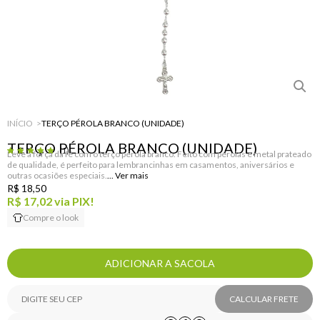
INÍCIO
TERÇO PÉROLA BRANCO (UNIDADE)
TERÇO PÉROLA BRANCO (UNIDADE)
(1)
Leve a força da fé com o terço pérola branco. Feito com pérolas e metal prateado
de qualidade, é perfeito para lembrancinhas em casamentos, aniversários e
outras ocasiões especiais.
R$ 18,50
R$ 17,02
via PIX!
Compre o look
ADICIONAR A SACOLA
CALCULAR FRETE