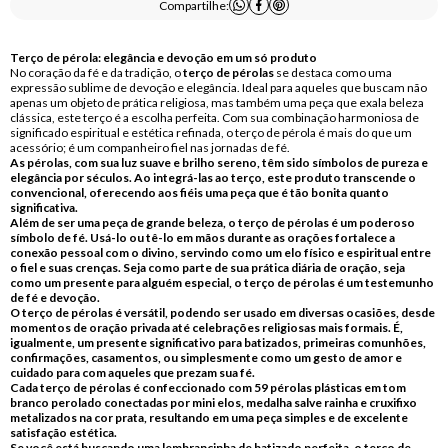
Compartilhe:
Terço de pérola: elegância e devoção em um só produto
No coração da fé e da tradição, o
terço de pérolas
se destaca como uma
expressão sublime de devoção e elegância. Ideal para aqueles que buscam não
apenas um objeto de prática religiosa, mas também uma peça que exala beleza
clássica, este terço é a escolha perfeita. Com sua combinação harmoniosa de
significado espiritual e estética refinada, o terço de pérola é mais do que um
acessório; é um companheiro fiel nas jornadas de fé.
As pérolas, com sua luz suave e brilho sereno, têm sido símbolos de pureza e
elegância por séculos. Ao integrá-las ao terço, este produto transcende o
convencional, oferecendo aos fiéis uma peça que é tão bonita quanto
significativa.
Além de ser uma peça de grande beleza, o
terço de pérolas
é um poderoso
símbolo de fé. Usá-lo ou tê-lo em mãos durante as orações fortalece a
conexão pessoal com o divino, servindo como um elo físico e espiritual entre
o fiel e suas crenças. Seja como parte de sua prática diária de oração, seja
como um presente para alguém especial, o terço de pérolas é um testemunho
de fé e devoção.
O terço de pérolas é versátil, podendo ser usado em diversas ocasiões, desde
momentos de oração privada até celebrações religiosas mais formais. É,
igualmente, um presente significativo para batizados, primeiras comunhões,
confirmações, casamentos, ou simplesmente como um gesto de amor e
cuidado para com aqueles que prezam sua fé.
Cada terço de pérolas é confeccionado com 59 pérolas plásticas em tom
branco perolado conectadas por mini elos, medalha salve rainha e cruxifixo
metalizados na cor prata, resultando em uma peça simples e de excelente
satisfação estética.
Se você está buscando uma lembrancinha de batizado perfeita, o
terço de