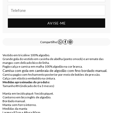
AVISE-ME
Compartilhe:
Vestido em tricoline 100% algodão.
Grande gola do vestido em casinha de abelha (ponto smock) e arremate das
mangas com delicado bico de linha.
Pagão calça e camisa em malha 100% algodão na cor branca.
Camisa com gola em cambraia de algodão com fino bordado manual.
Camisa pagão com fechamento posterior por meio de botões de pressão.
Calça com elástico embutido na cintura.
Medidas aproximadas do produto:
Tamanho RN (indicado de 0 a 3 meses)
Manta em tecido piquê / tecido piquet.
Contorno em bico inglês de algodão.
Bordado manual.
Manta sem forro interno.
Medidas da manta
Largura 87cm x Altura 80cm