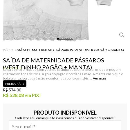
INÍCIO
SAÍDA DE MATERNIDADE PÁSSAROS (VESTIDINHO PAGÃO + MANTA)
SAÍDA DE MATERNIDADE PÁSSAROS
(VESTIDINHO PAGÃO + MANTA)
(0)
Saída de maternidade com vestido casinha de abelha pássaros e adornos em
charmosos tons de rosa. A gola do pagão é bordada à mão. A manta em piquê é
toda branca, bordada à mão e contornada por bico inglês.
FRETE GRÁTIS
R$ 574,00
R$ 528,08
via PIX!
PRODUTO INDISPONÍVEL
Cadastre seu email que te avisaremos quando estiver disponível: