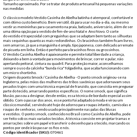
Tamanho aproximado. Por se tratar de produto artesanal há pequenas variações
nas medidas
O clássico modelo Vestido Casinha de Abelha batinha é atemporal, confortável e
com ótimo custo benefício. Bem versátil, dá para usar no dia-a-dia, ou mesmo
vestir as menininhas para casamento na praia, batizado, aniversário, além de ser
uma ótima opção para vestido de fim-de-ano Natal e Ano Novo. O corte
do vestido é trapezoidal com preguinhas que se adaptam bem tanto as silhuetas
mais sequinhas quanto as mais redondinhas. Os bracinhos também ficam livres,
sem amarras, já que a manguinha é ampla, tipo japonesa, com delicado arremate
de picueta em linha. Então é perfeito para bracinhos finos ou grossinhos.
O Vestido Casinha Abelha é apaixonante e permite total liberdade a criança,
deixando-a bem à vontade para movimentos de brincar, correr e pular, não
apertando peitoral, cintura ou quadril. Para proteção maior, aconselhamos
sempre o uso da calcinha "bunda rica" folgadinha, que acaba funcionando com
um micro shortinho.
Origem do ponto Smock / Casinha de Abelha - O ponto smock originou-se na
Inglaterra, pelas mãos das mulheres das tribos saxônicas que adornavam seus
pesados trajes com uma técnica especial de franzido, que consistia em preguear
parte do tecido, amarrando pontos específicos. O nome smock, que significa
blusão, passou a designar, desde então, essa técnica de bordado especial assim
obtido. Com o passar dos anos, esse ponto foi adaptado à moda e virou um
clássico mundial, servindo até hoje de adorno para roupas infantis, camisolas e
roupas de senhoras, sendo usado principalmente nas palas das blusas
e vestidos. O ponto smock, conhecido no Brasil como Casinha de Abelha, pode
ser feito sob os mais variados tecidos. A técnica consiste em projetar tramas e
amarrações sobre um papel e transferir o desenho para o tecido, marcando os
pontos por onde irão passar os fios e nós.
Código identificador (SKU):
070461