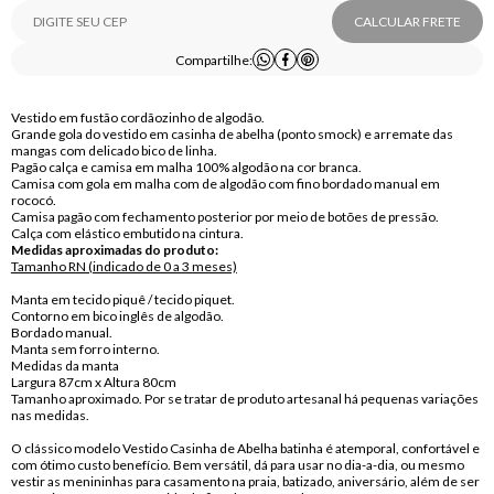
CALCULAR FRETE
Compartilhe:
Vestido em fustão cordãozinho de algodão.
Grande gola do vestido em casinha de abelha (ponto smock) e arremate das
mangas com delicado bico de linha.
Pagão calça e camisa em malha 100% algodão na cor branca.
Camisa com gola em malha com de algodão com fino bordado manual em
rococó.
Camisa pagão com fechamento posterior por meio de botões de pressão.
Calça com elástico embutido na cintura.
Medidas aproximadas do produto:
Tamanho RN (indicado de 0 a 3 meses)
Manta em tecido piquê / tecido piquet.
Contorno em bico inglês de algodão.
Bordado manual.
Manta sem forro interno.
Medidas da manta
Largura 87cm x Altura 80cm
Tamanho aproximado. Por se tratar de produto artesanal há pequenas variações
nas medidas.
O clássico modelo Vestido Casinha de Abelha batinha é atemporal, confortável e
com ótimo custo benefício. Bem versátil, dá para usar no dia-a-dia, ou mesmo
vestir as menininhas para casamento na praia, batizado, aniversário, além de ser