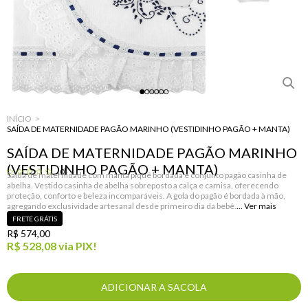
INÍCIO
SAÍDA DE MATERNIDADE PAGÃO MARINHO (VESTIDINHO PAGÃO + MANTA)
SAÍDA DE MATERNIDADE PAGÃO MARINHO
(VESTIDINHO PAGÃO + MANTA)
(0)
Saída de maternidade com manta piquê bordada e conjunto pagão casinha de
abelha. Vestido casinha de abelha sobreposto a calça e camisa, oferecendo
proteção, conforto e beleza incomparáveis. A gola do pagão é bordada à mão,
agregando exclusividade artesanal desde primeiro dia da bebê.
FRETE GRÁTIS
R$ 574,00
R$ 528,08
via PIX!
ADICIONAR A SACOLA