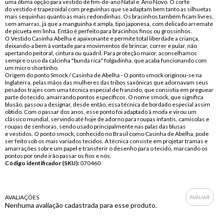
uma ótima opção para vestido de fim-de-ano Natal e Ano Novo. O corte
do vestido é trapezoidal com preguinhas que se adaptam bem tanto as silhuetas
mais sequinhas quanto as mais redondinhas. Os bracinhos também ficam livres,
sem amarras, já que a manguinha é ampla, tipo japonesa, com delicado arremate
de picueta em linha. Então é perfeito para bracinhos finos ou grossinhos.
O Vestido Casinha Abelha é apaixonante e permite total liberdade a criança,
deixando-a bem à vontade para movimentos de brincar, correr e pular, não
apertando peitoral, cintura ou quadril. Para proteção maior, aconselhamos
sempre o uso da calcinha "bunda rica" folgadinha, que acaba funcionando com
um micro shortinho.
Origem do ponto Smock / Casinha de Abelha - O ponto smock originou-se na
Inglaterra, pelas mãos das mulheres das tribos saxônicas que adornavam seus
pesados trajes com uma técnica especial de franzido, que consistia em preguear
parte do tecido, amarrando pontos específicos. O nome smock, que significa
blusão, passou a designar, desde então, essa técnica de bordado especial assim
obtido. Com o passar dos anos, esse ponto foi adaptado à moda e virou um
clássico mundial, servindo até hoje de adorno para roupas infantis, camisolas e
roupas de senhoras, sendo usado principalmente nas palas das blusas
e vestidos. O ponto smock, conhecido no Brasil como Casinha de Abelha, pode
ser feito sob os mais variados tecidos. A técnica consiste em projetar tramas e
amarrações sobre um papel e transferir o desenho para o tecido, marcando os
pontos por onde irão passar os fios e nós.
Código identificador (SKU):
070460
AVALIAÇÕES
Nenhuma avaliação cadastrada para esse produto.