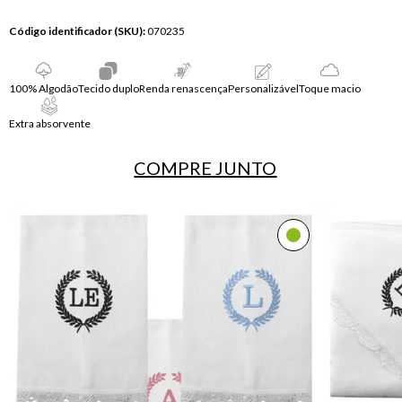
Código identificador (SKU):
070235
100% Algodão
Tecido duplo
Renda renascença
Personalizável
Toque macio
Extra absorvente
COMPRE
JUNTO