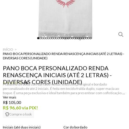
INÍCIO
PANO BOCA PERSONALIZADO RENDA RENASCENÇA INICIAIS (ATÉ 2 LETRAS) -
DIVERSAS CORES (UNIDADE)
PANO BOCA PERSONALIZADO RENDA
RENASCENÇA INICIAIS (ATÉ 2 LETRAS) -
DIVERSAS CORES (UNIDADE)
(0)
Fraldinha de boca com barrado renda renascença original e bordado
personalizado de até 2 iniciais. É feita em tecido fralda duplo, super macia ao
toque. É uma peça exclusiva e ideal também para presentear com sofisticação.
R$ 105,00
R$ 96,60
via PIX!
Compre o look
Iniciais (até duas iniciais)
Cor do bordado