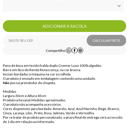
ADICIONAR A SACOLA
CALCULAR FRETE
Compartilhe:
Pano de boca em tecido fralda duplo Cremer Luxo 100% algodão.
Barra em bico de Renda Renascença, na cor branca.
Iniciais bordadas à máquina na cor escolhida.
O produto é enviado em embalagem contendo uma unidade.
Não
possui prendedor de chupeta.
Medidas
Largura 30cm e Altura 45cm
Produto artesanal.Medidas aproximadas.
O produto não acompanha acessórios.
Cores disponíveis para bordado: Amarelo, Azul, Azul Marinho, Bege, Branco,
Cinza, Laranja, Lilás, Preto, Rosa, Salmão, Verde e Vermelho.
Por se tratar de produto personalizado, o prazo final de entrega será acrescido
de 1 dia em relação ao informado.