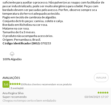
suficiente para auxiliar o processo. Não pulverize as roupas com facilitador de
passar industrializado, pode ser muito alergênico para o bebê. Peças com
bordado devem ser passadas pelo avesso. Por fim, observe sempre se a
temperatura do ferro é adequado ao tecido.
Pagão em tecido de cambraia de algodão.
Conjunto de três peças: camisa, colete e calça.
Bordado em Richelieu na cor rosa.
Matame na cor rosa.
Tamanho de 0 a 3 meses.
O produto não acompanha acessórios.
Origem: Pernambuco, Brasil.
Código identificador (SKU):
070253
100% Algodão
AVALIAÇÕES
5.0
100% dos clientes recomendam esse produto
(
1
avaliação)
Ana Regina Silva
Super recomendo
03/04/2025 17:37
Chegou no tempo certo e bem embalado