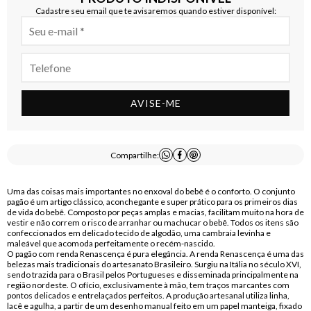
Cadastre seu email que te avisaremos quando estiver disponível:
AVISE-ME
Compartilhe:
Uma das coisas mais importantes no enxoval do bebê é o conforto. O conjunto
pagão é um artigo clássico, aconchegante e super prático para os primeiros dias
de vida do bebê. Composto por peças amplas e macias, facilitam muito na hora de
vestir e não correm o risco de arranhar ou machucar o bebê. Todos os itens são
confeccionados em delicado tecido de algodão, uma cambraia levinha e
maleável que acomoda perfeitamente o recém-nascido.
O pagão com renda Renascença é pura elegância. A renda Renascença é uma das
belezas mais tradicionais do artesanato Brasileiro. Surgiu na Itália no século XVI,
sendo trazida para o Brasil pelos Portugueses e disseminada principalmente na
região nordeste. O ofício, exclusivamente à mão, tem traços marcantes com
pontos delicados e entrelaçados perfeitos. A produção artesanal utiliza linha,
lacê e agulha, a partir de um desenho manual feito em um papel manteiga, fixado