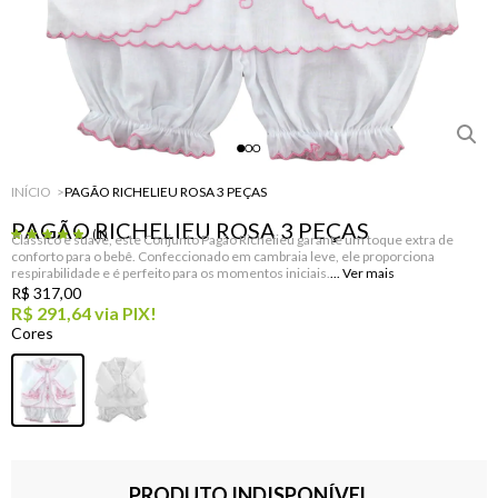
INÍCIO
PAGÃO RICHELIEU ROSA 3 PEÇAS
PAGÃO RICHELIEU ROSA 3 PEÇAS
(1)
Clássico e suave, este Conjunto Pagão Richelieu garante um toque extra de
conforto para o bebê. Confeccionado em cambraia leve, ele proporciona
respirabilidade e é perfeito para os momentos iniciais.
R$ 317,00
R$ 291,64
via PIX!
PRODUTO INDISPONÍVEL