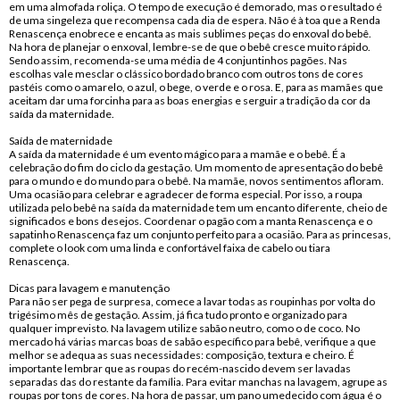
em uma almofada roliça. O tempo de execução é demorado, mas o resultado é
de uma singeleza que recompensa cada dia de espera. Não é à toa que a Renda
Renascença enobrece e encanta as mais sublimes peças do enxoval do bebê.
Na hora de planejar o enxoval, lembre-se de que o bebê cresce muito rápido.
Sendo assim, recomenda-se uma média de 4 conjuntinhos pagões. Nas
escolhas vale mesclar o clássico bordado branco com outros tons de cores
pastéis como o amarelo, o azul, o bege, o verde e o rosa. E, para as mamães que
aceitam dar uma forcinha para as boas energias e serguir a tradição da cor da
saída da maternidade.
Saída de maternidade
A saída da maternidade é um evento mágico para a mamãe e o bebê. É a
celebração do fim do ciclo da gestação. Um momento de apresentação do bebê
para o mundo e do mundo para o bebê. Na mamãe, novos sentimentos afloram.
Uma ocasião para celebrar e agradecer de forma especial. Por isso, a roupa
utilizada pelo bebê na saída da maternidade tem um encanto diferente, cheio de
significados e bons desejos. Coordenar o pagão com a manta Renascença e o
sapatinho Renascença faz um conjunto perfeito para a ocasião. Para as princesas,
complete o look com uma linda e confortável faixa de cabelo ou tiara
Renascença.
Dicas para lavagem e manutenção
Para não ser pega de surpresa, comece a lavar todas as roupinhas por volta do
trigésimo mês de gestação. Assim, já fica tudo pronto e organizado para
qualquer imprevisto. Na lavagem utilize sabão neutro, como o de coco. No
mercado há várias marcas boas de sabão específico para bebê, verifique a que
melhor se adequa as suas necessidades: composição, textura e cheiro. É
importante lembrar que as roupas do recém-nascido devem ser lavadas
separadas das do restante da família. Para evitar manchas na lavagem, agrupe as
roupas por tons de cores. Na hora de passar, um pano umedecido com água é o