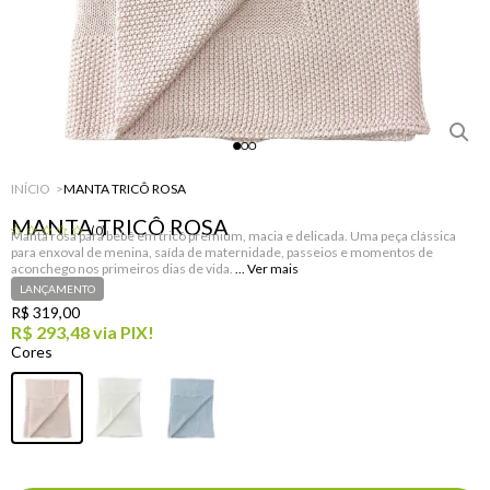
INÍCIO
MANTA TRICÔ ROSA
MANTA TRICÔ ROSA
(0)
Manta rosa para bebê em tricô premium, macia e delicada. Uma peça clássica
para enxoval de menina, saída de maternidade, passeios e momentos de
aconchego nos primeiros dias de vida.
LANÇAMENTO
R$ 319,00
R$ 293,48
via PIX!