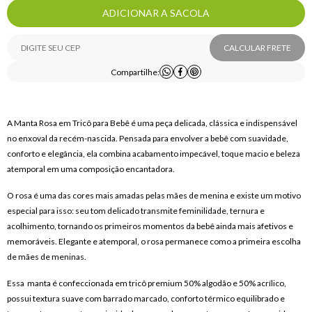
ADICIONAR A SACOLA
CALCULAR FRETE
Compartilhe:
A Manta Rosa em Tricô para Bebê é uma peça delicada, clássica e indispensável 
no enxoval da recém-nascida. Pensada para envolver a bebê com suavidade, 
conforto e elegância, ela combina acabamento impecável, toque macio e beleza 
atemporal em uma composição encantadora.
O rosa é uma das cores mais amadas pelas mães de menina e existe um motivo 
especial para isso: seu tom delicado transmite feminilidade, ternura e 
acolhimento, tornando os primeiros momentos da bebê ainda mais afetivos e 
memoráveis. Elegante e atemporal, o rosa permanece como a primeira escolha 
de mães de meninas.
Essa  manta é confeccionada em tricô premium 50% algodão e 50% acrílico, 
possui textura suave com barrado marcado, conforto térmico equilibrado e 