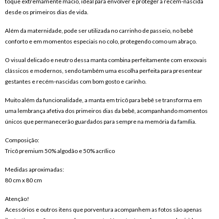
toque extremamente macio, ideal para envolver e proteger a recém-nascida 
desde os primeiros dias de vida.
Além da maternidade, pode ser utilizada no carrinho de passeio, no bebê 
conforto e em momentos especiais no colo, protegendo como um abraço. 
O visual delicado e neutro dessa manta combina perfeitamente com enxovais 
clássicos e modernos, sendo também uma escolha perfeita para presentear 
gestantes e recém-nascidas com bom gosto e carinho.
Muito além da funcionalidade, a manta em tricô para bebê se transforma em 
uma lembrança afetiva dos primeiros dias da bebê, acompanhando momentos 
únicos que permanecerão guardados para sempre na memória da família.
Composição:
Tricô premium 50% algodão e 50% acrílico
Medidas aproximadas:
80 cm x 80 cm
Atenção!
Acessórios e outros itens que porventura acompanhem as fotos são apenas 