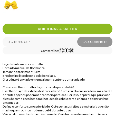
ADICIONAR A SACOLA
CALCULAR FRETE
Compartilhe:
Laço de linho na cor vermelha
Bordado manual de flor branca
Tamanho aproximado: 8 cm
Broche tipo bico de pato colado no laço.
O produto é enviado em embalagem contendo uma unidade.
Como escolher o melhor laço de cabelo para o bebê?
Escolher o laço de cabelo ideal para o bebê é uma tarefa encantadora, mas diante
de tantas opções podemos ficar meio perdidas. Por isso, separei aqui para você 3
dicas de como escolher o melhor laço de cabelo para a criança e deixar o visual
encantador:
Defina o conforto como prioridade. Opte por laços feitos de materiais que não
machuquem ou incomodem o bebê durante o uso.
Veja qual o tamanho do laço é adequado. Certifique-se de que o laço não seja