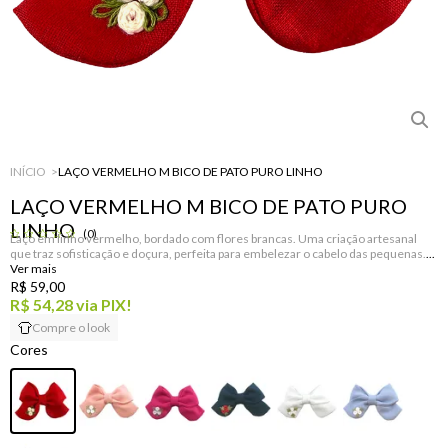
INÍCIO
LAÇO VERMELHO M BICO DE PATO PURO LINHO
LAÇO VERMELHO M BICO DE PATO PURO
LINHO
(0)
Laço em linho vermelho, bordado com flores brancas. Uma criação artesanal
que traz sofisticação e doçura, perfeita para embelezar o cabelo das pequenas.
R$ 59,00
R$ 54,28
via PIX!
Compre o look