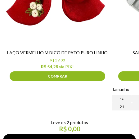
LAÇO VERMELHO M BICO DE PATO PURO LINHO
SA
R$ 59,00
R$ 54,28
via PIX!
COMPRAR
Tamanho
16
21
Leve os 2 produtos
R$ 0,00