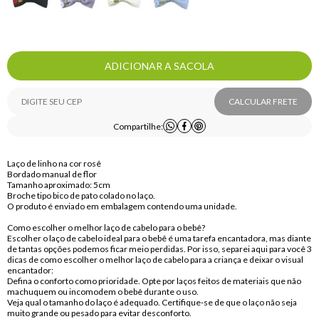
ADICIONAR A SACOLA
CALCULAR FRETE
Compartilhe:
Laço de linho na cor rosê
Bordado manual de flor
Tamanho aproximado: 5cm
Broche tipo bico de pato colado no laço.
O produto é enviado em embalagem contendo uma unidade.
Como escolher o melhor laço de cabelo para o bebê?
Escolher o laço de cabelo ideal para o bebê é uma tarefa encantadora, mas diante
de tantas opções podemos ficar meio perdidas. Por isso, separei aqui para você 3
dicas de como escolher o melhor laço de cabelo para a criança e deixar o visual
encantador:
Defina o conforto como prioridade. Opte por laços feitos de materiais que não
machuquem ou incomodem o bebê durante o uso.
Veja qual o tamanho do laço é adequado. Certifique-se de que o laço não seja
muito grande ou pesado para evitar desconforto.