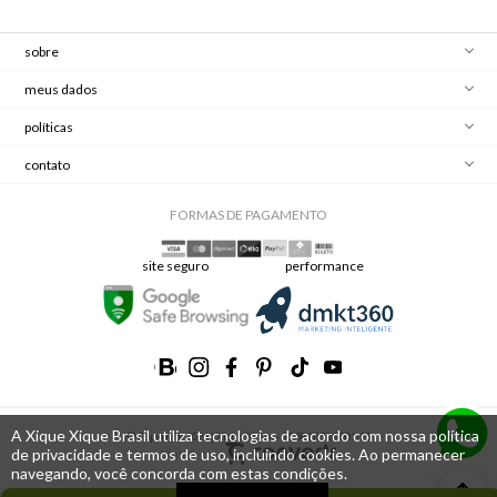
sobre
meus dados
políticas
contato
FORMAS DE PAGAMENTO
site seguro
performance
A Xique Xique Brasil utiliza tecnologias de acordo com nossa política
© Copyright 2024 | Xique Xique - 15.589.653/0001-25
de privacidade e termos de uso, incluindo cookies. Ao permanecer
Plataforma
navegando, você concorda com estas condições.