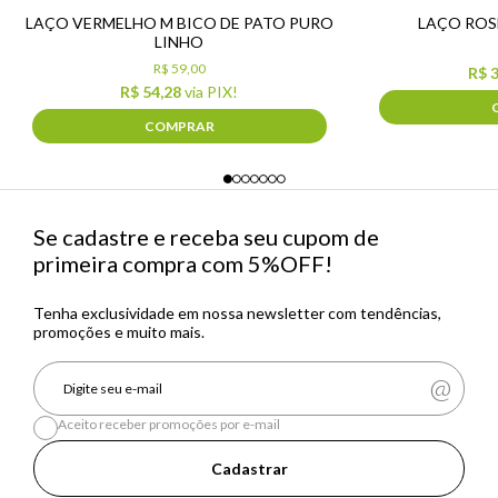
LAÇO VERMELHO M BICO DE PATO PURO
LAÇO ROS
LINHO
R$ 59,00
R$ 
R$ 54,28
via PIX!
COMPRAR
Se cadastre e receba seu cupom de
primeira compra com 5%OFF!
Tenha exclusividade em nossa newsletter com tendências,
promoções e muito mais.
Aceito receber promoções por e-mail
Cadastrar