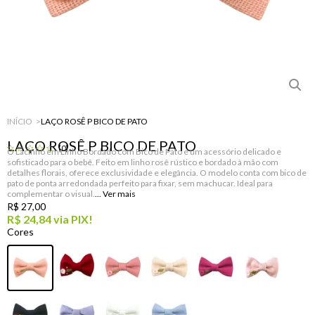
INÍCIO
LAÇO ROSÊ P BICO DE PATO
LAÇO ROSÊ P BICO DE PATO
(0)
O Lacinho em Linho Bordado com Bico de Pato é um acessório delicado e
sofisticado para o bebê. Feito em linho rosê rústico e bordado à mão com
detalhes florais, oferece exclusividade e elegância. O modelo conta com bico de
pato de ponta arredondada perfeito para fixar, sem machucar. Ideal para
complementar o visual.
R$ 27,00
R$ 24,84
via PIX!