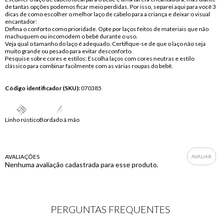
de tantas opções podemos ficar meio perdidas. Por isso, separei aqui para você 3
dicas de como escolher o melhor laço de cabelo para a criança e deixar o visual
encantador:
Defina o conforto como prioridade. Opte por laços feitos de materiais que não
machuquem ou incomodem o bebê durante o uso.
Veja qual o tamanho do laço é adequado. Certifique-se de que o laço não seja
muito grande ou pesado para evitar desconforto.
Pesquise sobre cores e estilos: Escolha laços com cores neutras e estilo
clássico para combinar facilmente com as várias roupas do bebê.
Código identificador (SKU):
070385
Linho rústico
Bordado à mão
AVALIAÇÕES
Nenhuma avaliação cadastrada para esse produto.
PERGUNTAS FREQUENTES