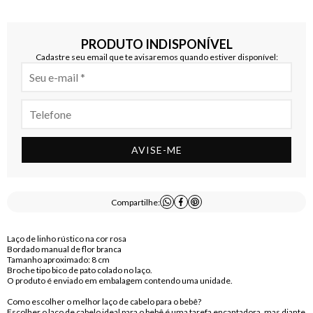
PRODUTO INDISPONÍVEL
Cadastre seu email que te avisaremos quando estiver disponível:
AVISE-ME
Compartilhe:
Laço de linho rústico na cor rosa
Bordado manual de flor branca
Tamanho aproximado: 8 cm
Broche tipo bico de pato colado no laço.
O produto é enviado em embalagem contendo uma unidade.
Como escolher o melhor laço de cabelo para o bebê?
Escolher o laço de cabelo ideal para o bebê é uma tarefa encantadora, mas diante