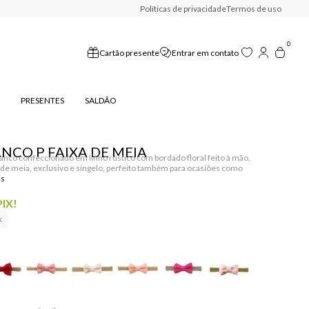
Políticas de privacidade
Termos de uso
0
Cartão presente
Entrar em contato
PRESENTES
SALDÃO
NCO P FAIXA DE MEIA
ranco confeccionado em linho rústico com bordado floral feito à mão.
de meia, exclusivo e singelo, perfeito também para ocasiões como
PIX!
k