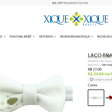
DO
ENXOVAL BEBÊ
VESTIDOS
RENDA RENASCENÇA
RICHELIEU
LAÇO BRA
(0)
Sofisticado laço b
Modelo com faixa 
batismo.
R$ 27,00
R$ 24,84
via 
Compre o loo