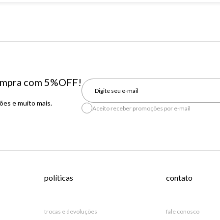
 compra com 5%OFF!
es e muito mais.
Aceito receber promoções por e-mail
políticas
contato
trocas e devoluções
fale conosco