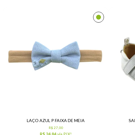
LAÇO AZUL P FAIXA DE MEIA
SA
R$ 27,00
R$ 24,84
via PIX!