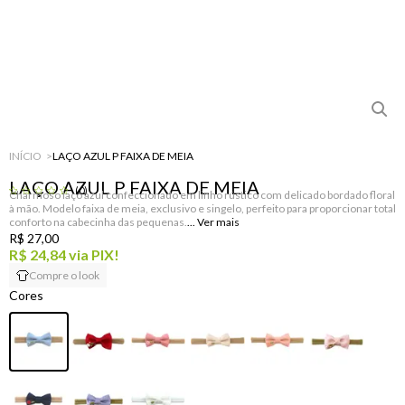
INÍCIO
LAÇO AZUL P FAIXA DE MEIA
LAÇO AZUL P FAIXA DE MEIA
(0)
Charmoso laço azul confeccionado em linho rústico com delicado bordado floral
à mão. Modelo faixa de meia, exclusivo e singelo, perfeito para proporcionar total
conforto na cabecinha das pequenas.
R$ 27,00
R$ 24,84
via PIX!
Compre o look