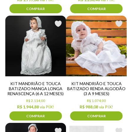
COMPRAR
COMPRAR
KIT MANDRIÃO E TOUCA
KIT MANDRIÃO E TOUCA
BATIZADO MANGA LONGA
BATIZADO RENDA ALGODÃO
RENASCENÇA (6 A 12 MESES)
(3 A 9 MESES)
R$ 2.114,00
R$ 1.074,00
R$ 1.944,88
via PIX!
R$ 988,08
via PIX!
COMPRAR
COMPRAR