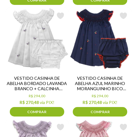
COMPRAR
COMPRAR
VESTIDO CASINHA DE
VESTIDO CASINHA DE
ABELHA BORDADO LAVANDA
ABELHA AZUL MARINHO
BRANCO + CALCINHA
MORANGUINHO BICO
FUSTÃO BRANCO
VERMELHO + CALCINHA
R$ 294,00
R$ 294,00
FUSTÃO MARINHO BICO
R$ 270,48
via PIX!
R$ 270,48
via PIX!
VERMELHO
COMPRAR
COMPRAR