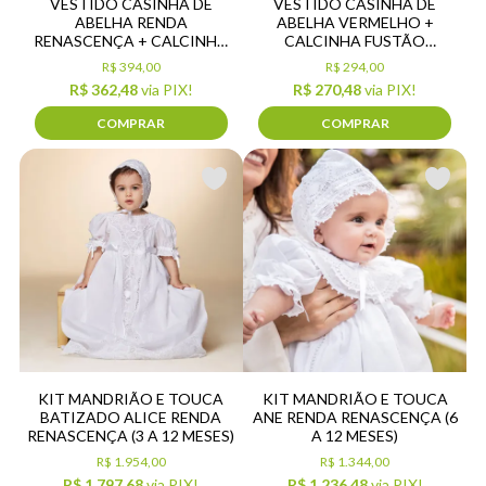
VESTIDO CASINHA DE
VESTIDO CASINHA DE
ABELHA RENDA
ABELHA VERMELHO +
RENASCENÇA + CALCINHA
CALCINHA FUSTÃO
FUSTÃO BRANCO
VERMELHO
R$ 394,00
R$ 294,00
R$ 362,48
via PIX!
R$ 270,48
via PIX!
COMPRAR
COMPRAR
KIT MANDRIÃO E TOUCA
KIT MANDRIÃO E TOUCA
BATIZADO ALICE RENDA
ANE RENDA RENASCENÇA (6
RENASCENÇA (3 A 12 MESES)
A 12 MESES)
R$ 1.954,00
R$ 1.344,00
R$ 1.797,68
via PIX!
R$ 1.236,48
via PIX!