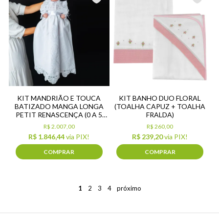
KIT MANDRIÃO E TOUCA
KIT BANHO DUO FLORAL
BATIZADO MANGA LONGA
(TOALHA CAPUZ + TOALHA
PETIT RENASCENÇA (0 A 5
FRALDA)
MESES)
R$ 2.007,00
R$ 260,00
R$ 1.846,44
via PIX!
R$ 239,20
via PIX!
COMPRAR
COMPRAR
1
2
3
4
próximo