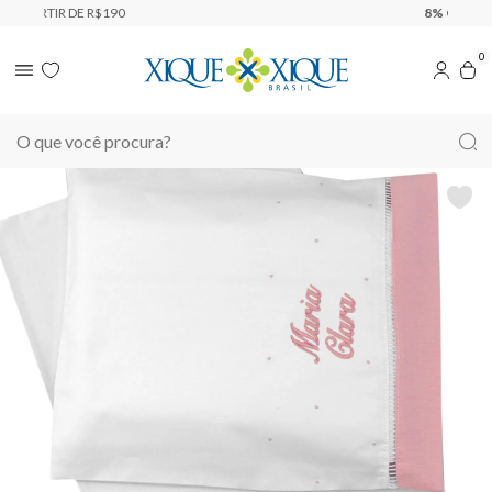
8% OFF
PAGANDO NO PIX
0