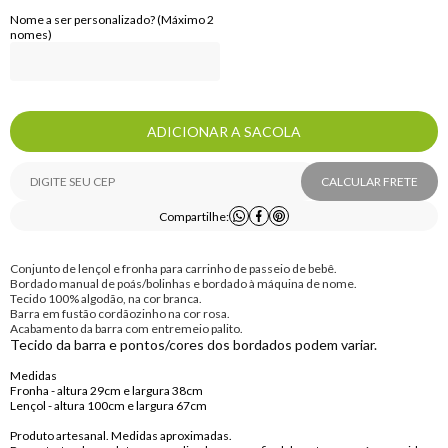
Nome a ser personalizado? (Máximo 2
nomes)
ADICIONAR A SACOLA
CALCULAR FRETE
Compartilhe:
Conjunto de lençol e fronha para carrinho de passeio de bebê.
Bordado manual de poás/bolinhas e bordado à máquina de nome.
Tecido 100% algodão, na cor branca.
Barra em fustão cordãozinho na cor rosa.
Acabamento da barra com entremeio palito.
Tecido da barra e pontos/cores dos bordados podem variar.
Medidas
Fronha - altura 29cm e largura 38cm
Lençol - altura 100cm e largura 67cm
Produto artesanal. Medidas aproximadas.