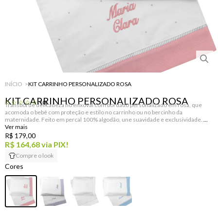
INÍCIO
KIT CARRINHO PERSONALIZADO ROSA
KIT CARRINHO PERSONALIZADO ROSA
(0)
Transborde delicadeza no enxoval com bordado personalizado em rosa, que
acomoda o bebê com proteção e estilo no carrinho ou no bercinho da
maternidade. Feito em percal 100% algodão, une suavidade e exclusividade.
R$ 179,00
R$ 164,68
via PIX!
Compre o look