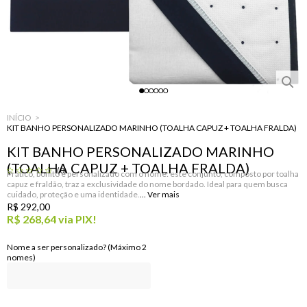
INÍCIO
KIT BANHO PERSONALIZADO MARINHO (TOALHA CAPUZ + TOALHA FRALDA)
KIT BANHO PERSONALIZADO MARINHO
(TOALHA CAPUZ + TOALHA FRALDA)
(0)
Prático, bonito e personalizado com o nome: este conjunto, composto por toalha
capuz e fraldão, traz a exclusividade do nome bordado. Ideal para quem busca
cuidado, proteção e uma identidade.
R$ 292,00
R$ 268,64
via PIX!
Nome a ser personalizado? (Máximo 2
nomes)