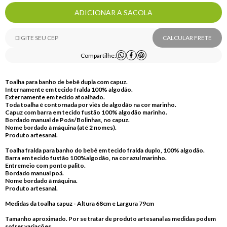
ADICIONAR A SACOLA
CALCULAR FRETE
Compartilhe:
Toalha para banho de bebê dupla com capuz.
Internamente em tecido fralda 100% algodão.
Externamente em tecido atoalhado.
Toda toalha é contornada por viés de algodão na cor marinho.
Capuz com barra em tecido fustão 100% algodão marinho.
Bordado manual de Poás/Bolinhas, no capuz.
Nome bordado à máquina (até 2 nomes).
Produto artesanal.
Toalha fralda para banho do bebê em tecido fralda duplo, 100% algodão.
Barra em tecido fustão 100%algodão, na cor azul marinho.
Entremeio com ponto palito.
Bordado manual poá.
Nome bordado à máquina.
Produto artesanal.
Medidas da toalha capuz - Altura 68cm e Largura 79cm
Tamanho aproximado. Por se tratar de produto artesanal as medidas podem
sofrer variações.