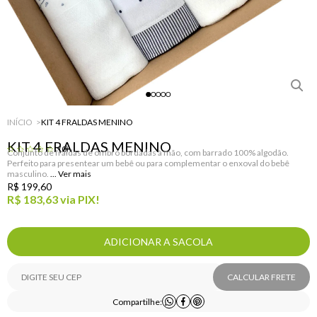
INÍCIO
KIT 4 FRALDAS MENINO
KIT 4 FRALDAS MENINO
(0)
Conjunto de fraldas de ombro bordadas à mão, com barrado 100% algodão.
Perfeito para presentear um bebê ou para complementar o enxoval do bebê
masculino.
R$ 199,60
R$ 183,63
via PIX!
ADICIONAR A SACOLA
CALCULAR FRETE
Compartilhe: