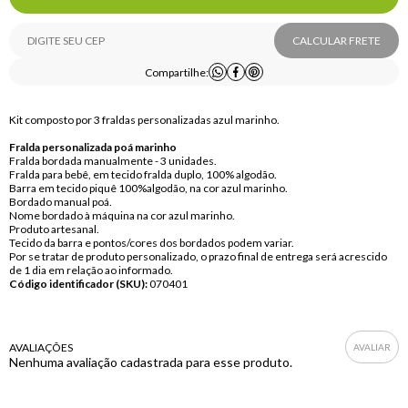
CALCULAR FRETE
Compartilhe:
Kit composto por 3 fraldas personalizadas azul marinho.
Fralda personalizada poá marinho
Fralda bordada manualmente - 3 unidades.
Fralda para bebê, em tecido fralda duplo, 100% algodão.
Barra em tecido piquê 100%algodão, na cor azul marinho.
Bordado manual poá.
Nome bordado à máquina na cor azul marinho.
Produto artesanal.
Tecido da barra e pontos/cores dos bordados podem variar.
Por se tratar de produto personalizado, o prazo final de entrega será acrescido
de 1 dia em relação ao informado.
Código identificador (SKU):
070401
AVALIAÇÕES
Nenhuma avaliação cadastrada para esse produto.