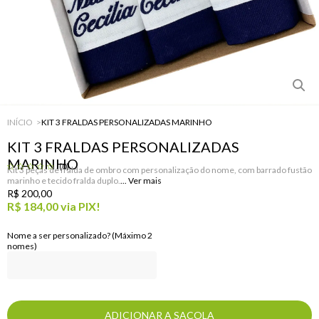
INÍCIO
KIT 3 FRALDAS PERSONALIZADAS MARINHO
KIT 3 FRALDAS PERSONALIZADAS
MARINHO
(0)
Kit 3 peças de fralda de ombro com personalização do nome, com barrado fustão
marinho e tecido fralda duplo.
R$ 200,00
R$ 184,00
via PIX!
Nome a ser personalizado? (Máximo 2
nomes)
ADICIONAR A SACOLA