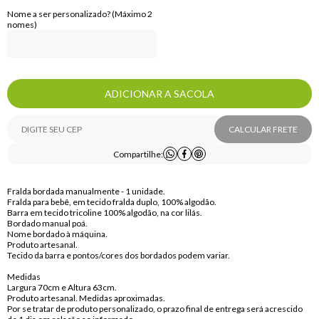
Nome a ser personalizado? (Máximo 2
nomes)
ADICIONAR A SACOLA
CALCULAR FRETE
Compartilhe:
Fralda bordada manualmente - 1 unidade.
Fralda para bebê, em tecido fralda duplo, 100% algodão.
Barra em tecido tricoline 100% algodão, na cor lilás.
Bordado manual poá.
Nome bordado à máquina.
Produto artesanal.
Tecido da barra e pontos/cores dos bordados podem variar.
Medidas
Largura 70cm e Altura 63cm.
Produto artesanal. Medidas aproximadas.
Por se tratar de produto personalizado, o prazo final de entrega será acrescido