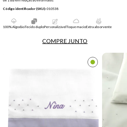
de 1 dia em relação ao informado.
Código identificador (SKU):
010538
100% Algodão
Tecido duplo
Personalizável
Toque macio
Extra absorvente
COMPRE
JUNTO