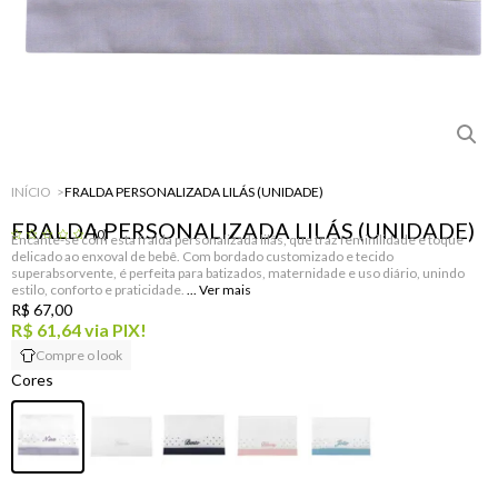
INÍCIO
FRALDA PERSONALIZADA LILÁS (UNIDADE)
FRALDA PERSONALIZADA LILÁS (UNIDADE)
(0)
Encante-se com esta fralda personalizada lilás, que traz feminilidade e toque
delicado ao enxoval de bebê. Com bordado customizado e tecido
superabsorvente, é perfeita para batizados, maternidade e uso diário, unindo
estilo, conforto e praticidade.
R$ 67,00
R$ 61,64
via PIX!
Compre o look