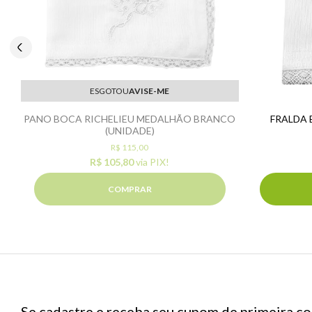
ESGOTOU
AVISE-ME
PANO BOCA RICHELIEU MEDALHÃO BRANCO
FRALDA 
(UNIDADE)
R$ 115,00
R$ 105,80
via PIX!
COMPRAR
Se cadastre e receba seu cupom de primeira