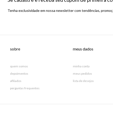
Tenha exclusividade em nossa newsletter com tendências, promoçõ
sobre
meus dados
quem somos
minha conta
depoimentos
meus pedidos
afiliados
lista de desejos
perguntas frequentes