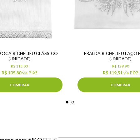
BOCA RICHELIEU CLÁSSICO
FRALDA RICHELIEU LAÇO
(UNIDADE)
(UNIDADE)
R$ 115,00
R$ 129,90
R$ 105,80
via PIX!
R$ 119,51
via PIX!
COMPRAR
COMPRAR
 compra com 5%OFF!