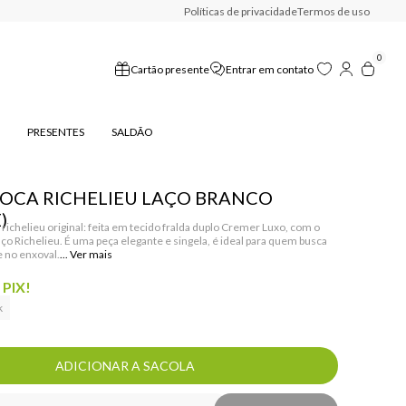
Políticas de privacidade
Termos de uso
0
Cartão presente
Entrar em contato
PRESENTES
SALDÃO
OCA RICHELIEU LAÇO BRANCO
)
richelieu original: feita em tecido fralda duplo Cremer Luxo, com o
aço Richelieu. É uma peça elegante e singela, é ideal para quem busca
 no enxoval.
 PIX!
k
ADICIONAR A SACOLA