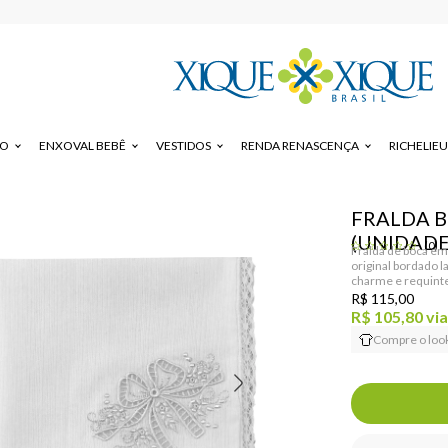
DO
ENXOVAL BEBÊ
VESTIDOS
RENDA RENASCENÇA
RICHELIEU
FRALDA B
(UNIDADE
(0)
Fralda de boca em 
original bordado l
charme e requinte
R$ 115,00
R$ 105,80
via
Compre o loo