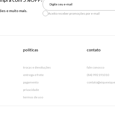
es e muito mais.
Aceito receber promoções por e-mail
políticas
contato
trocas e devoluções
fale conosco
entrega e frete
(84) 992191010
pagamento
contato@xiquexique
privacidade
termos de uso