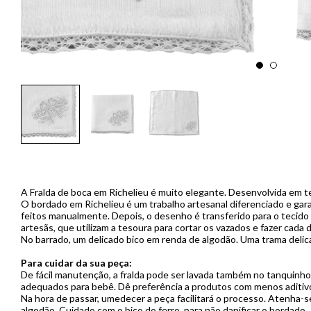
A Fralda de boca em Richelieu é muito elegante. Desenvolvida em 
O bordado em Richelieu é um trabalho artesanal diferenciado e gar
feitos manualmente. Depois, o desenho é transferido para o tecido 
artesãs, que utilizam a tesoura para cortar os vazados e fazer cada d
No barrado, um delicado bico em renda de algodão. Uma trama delica
Para cuidar da sua peça:
De fácil manutenção, a fralda pode ser lavada também no tanquinh
adequados para bebê. Dê preferência a produtos com menos aditivo
Na hora de passar, umedecer a peça facilitará o processo. Atenha-se
algodão. Cuidado com o bico do ferro, para não danificar o bordado.