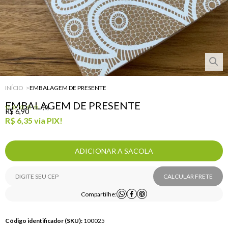
INÍCIO
EMBALAGEM DE PRESENTE
EMBALAGEM DE PRESENTE
(0)
R$ 6,90
R$ 6,35
via PIX!
ADICIONAR A SACOLA
CALCULAR FRETE
Compartilhe:
Código identificador (SKU):
100025