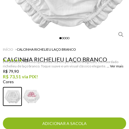
INÍCIO
CALCINHA RICHELIEU LAÇO BRANCO
CALCINHA RICHELIEU LAÇO BRANCO
(2)
Encantadora calcinha tipo bunda rica em percal 100% algodão, com bordado
richelieu de laço branco. Toque suave e um visual clássico elegante.
R$ 79,90
R$ 73,51
via PIX!
ADICIONAR A SACOLA