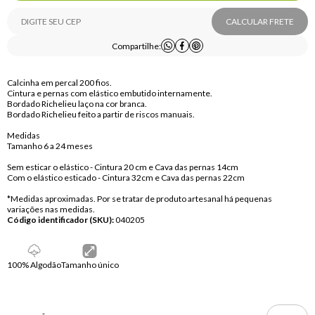
CALCULAR FRETE
Compartilhe:
Calcinha em percal 200 fios.
Cintura e pernas com elástico embutido internamente.
Bordado Richelieu laço na cor branca.
Bordado Richelieu feito a partir de riscos manuais.
Medidas
Tamanho 6 a 24 meses
Sem esticar o elástico - Cintura 20 cm e Cava das pernas 14cm
Com o elástico esticado - Cintura 32cm e Cava das pernas 22cm
*Medidas aproximadas. Por se tratar de produto artesanal há pequenas
variações nas medidas.
Código identificador (SKU):
040205
100% Algodão
Tamanho único